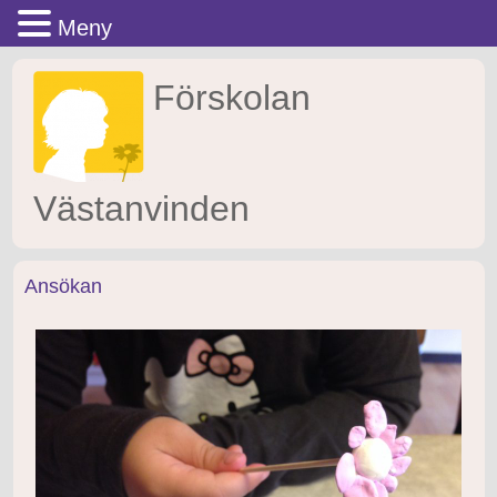
Meny
Gå
Förskolan
till
innehåll
Västanvinden
Ansökan